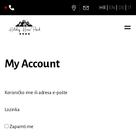
HR
EN
DE
IT
My Account
Korisničko ime ili adresa e-pošte
Lozinka
Zapamti me