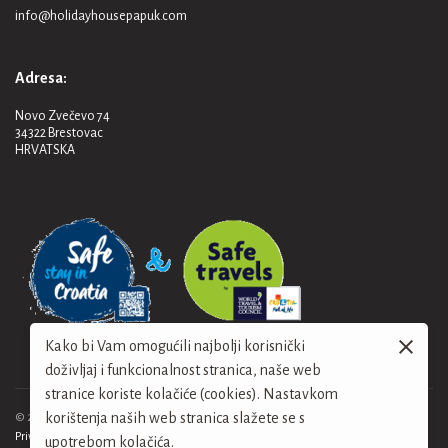
info@holidayhousepapuk.com
Adresa:
Novo Zvečevo 74
34322 Brestovac
HRVATSKA
Kako bi Vam omogućili najbolji korisnički
doživljaj i funkcionalnost stranica, naše web
stranice koriste kolačiće (cookies). Nastavkom
korištenja naših web stranica slažete se s
© 2024. Holiday House Papuk
Privacy policy
Site map
upotrebom kolačića.