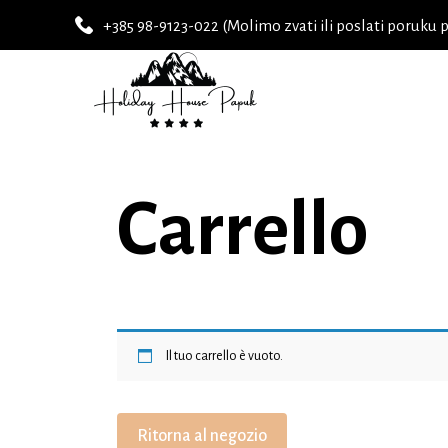
+385 98-9123-022 (Molimo zvati ili poslati poruku 
Carrello
Il tuo carrello è vuoto.
Ritorna al negozio