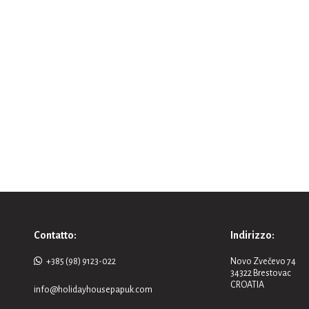
Contatto:
Indirizzo:
+385 (98) 9123-022
Novo Zvečevo 74
34322 Brestovac
CROATIA
info@holidayhousepapuk.com