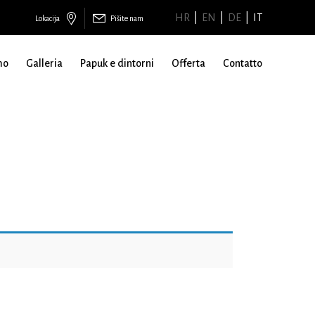
HR
EN
DE
IT
Lokacija
Pišite nam
mo
Galleria
Papuk e dintorni
Offerta
Contatto