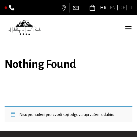
HR
EN
DE
IT
Nothing Found
Nisu pronađeni proizvodi koji odgovaraju vašem odabiru.